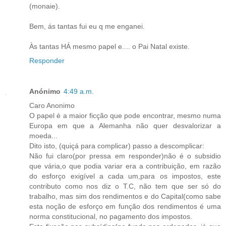
(monaie).
Bem, ás tantas fui eu q me enganei.
Às tantas HÁ mesmo papel e.... o Pai Natal existe.
Responder
Anónimo
4:49 a.m.
Caro Anonimo
O papel é a maior ficção que pode encontrar, mesmo numa
Europa em que a Alemanha não quer desvalorizar a
moeda...
Dito isto, (quiçá para complicar) passo a descomplicar:
Não fui claro(por pressa em responder)não é o subsidio
que vária,o que podia variar era a contribuição, em razão
do esforço exigível a cada um,para os impostos, este
contributo como nos diz o T.C, não tem que ser só do
trabalho, mas sim dos rendimentos e do Capital(como sabe
esta noção de esforço em função dos rendimentos é uma
norma constitucional, no pagamento dos impostos.