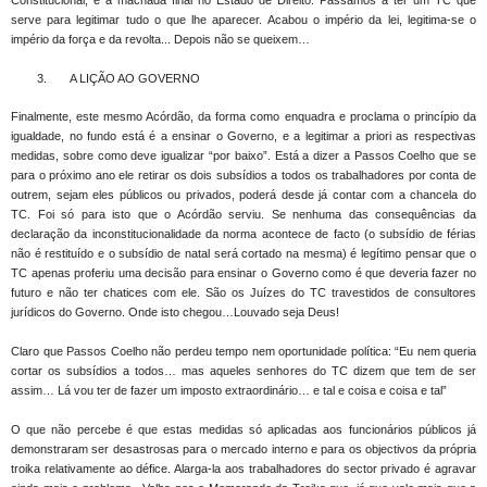
Constitucional, é a machada final no Estado de Direito. Passamos a ter um TC que
serve para legitimar tudo o que lhe aparecer. Acabou o império da lei, legitima-se o
império da força e da revolta... Depois não se queixem…
3.
A LIÇÃO AO GOVERNO
Finalmente, este mesmo Acórdão, da forma como enquadra e proclama o princípio da
igualdade, no fundo está é a ensinar o Governo, e a legitimar a priori as respectivas
medidas, sobre como deve igualizar “por baixo”. Está a dizer a Passos Coelho que se
para o próximo ano ele retirar os dois subsídios a todos os trabalhadores por conta de
outrem, sejam eles públicos ou privados, poderá desde já contar com a chancela do
TC. Foi só para isto que o Acórdão serviu. Se nenhuma das consequências da
declaração da inconstitucionalidade da norma acontece de facto (o subsídio de férias
não é restituído e o subsídio de natal será cortado na mesma) é legítimo pensar que o
TC apenas proferiu uma decisão para ensinar o Governo como é que deveria fazer no
futuro e não ter chatices com ele. São os Juízes do TC travestidos de consultores
jurídicos do Governo. Onde isto chegou…Louvado seja Deus!
Claro que Passos Coelho não perdeu tempo nem oportunidade política: “Eu nem queria
cortar os subsídios a todos… mas aqueles senhores do TC dizem que tem de ser
assim… Lá vou ter de fazer um imposto extraordinário… e tal e coisa e coisa e tal”
O que não percebe é que estas medidas só aplicadas aos funcionários públicos já
demonstraram ser desastrosas para o mercado interno e para os objectivos da própria
troika relativamente ao défice. Alarga-la aos trabalhadores do sector privado é agravar