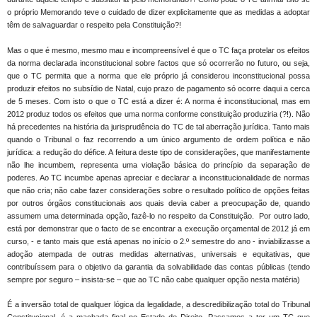
o próprio Memorando teve o cuidado de dizer explicitamente que as medidas a adoptar
têm de salvaguardar o respeito pela Constituição?!
Mas o que é mesmo, mesmo mau e incompreensível é que o TC faça protelar os efeitos
da norma declarada inconstitucional sobre factos que só ocorrerão no futuro, ou seja,
que o TC permita que a norma que ele próprio já considerou inconstitucional possa
produzir efeitos no subsídio de Natal, cujo prazo de pagamento só ocorre daqui a cerca
de 5 meses. Com isto o que o TC está a dizer é: A norma é inconstitucional, mas em
2012 produz todos os efeitos que uma norma conforme constituição produziria (?!). Não
há precedentes na história da jurisprudência do TC de tal aberração jurídica. Tanto mais
quando o Tribunal o faz recorrendo a um único argumento de ordem política e não
jurídica: a redução do défice. A feitura deste tipo de considerações, que manifestamente
não lhe incumbem, representa uma violação básica do princípio da separação de
poderes. Ao TC incumbe apenas apreciar e declarar a inconstitucionalidade de normas
que não cria; não cabe fazer considerações sobre o resultado político de opções feitas
por outros órgãos constitucionais aos quais devia caber a preocupação de, quando
assumem uma determinada opção, fazê-lo no respeito da Constituição. Por outro lado,
está por demonstrar que o facto de se encontrar a execução orçamental de 2012 já em
curso, - e tanto mais que está apenas no início o 2.º semestre do ano - inviabilizasse a
adoção atempada de outras medidas alternativas, universais e equitativas, que
contribuíssem para o objetivo da garantia da solvabilidade das contas públicas (tendo
sempre por seguro – insista-se – que ao TC não cabe qualquer opção nesta matéria)
É a inversão total de qualquer lógica da legalidade, a descredibilização total do Tribunal