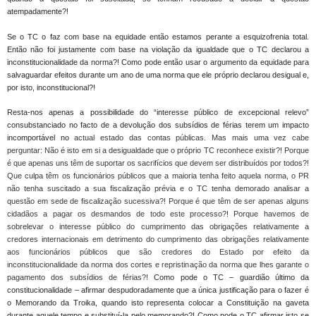
atempadamente?!
Se o TC o faz com base na equidade então estamos perante a esquizofrenia total.
Então não foi justamente com base na violação da igualdade que o TC declarou a
inconstitucionalidade da norma?! Como pode então usar o argumento da equidade para
salvaguardar efeitos durante um ano de uma norma que ele próprio declarou desigual e,
por isto, inconstitucional?!
Resta-nos apenas a possibilidade do “interesse público de excepcional relevo”
consubstanciado no facto de a devolução dos subsídios de férias terem um impacto
incomportável no
actual estado das contas públicas. Mas mais uma vez cabe
perguntar: Não é isto em si a desigualdade que o próprio TC reconhece existir?! Porque
é que apenas uns têm de suportar os sacrifícios que devem ser distribuídos por todos?!
Que culpa têm os funcionários públicos que a maioria tenha feito aquela norma, o PR
não tenha suscitado a sua fiscalização prévia e o TC tenha demorado analisar a
questão em sede de fiscalização sucessiva?! Porque é que têm de ser apenas alguns
cidadãos a pagar os desmandos de todo este processo?! Porque havemos de
sobrelevar o interesse público do cumprimento das obrigações relativamente a
credores internacionais em detrimento do cumprimento das obrigações relativamente
aos funcionários públicos que são credores do Estado por efeito da
inconstitucionalidade da norma dos cortes e repristinação da norma que lhes garante o
pagamento dos subsídios de férias?!
Como pode o TC – guardião último da
constitucionalidade – afirmar despudoradamente que a única justificação para o fazer é
o Memorando da Troika, quando isto representa colocar a Constituição na gaveta
durante aquele tempo e substituí-la pelo memorando?! Como pode o TC afirmar isto se