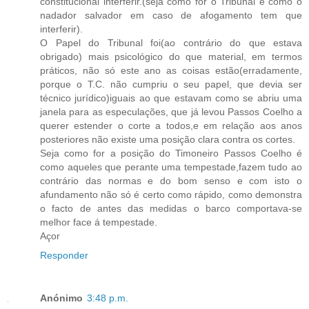
constitucional interferir.(seja como for o Tribunal é como o
nadador salvador em caso de afogamento tem que
interferir).
O Papel do Tribunal foi(ao contrário do que estava
obrigado) mais psicológico do que material, em termos
práticos, não só este ano as coisas estão(erradamente,
porque o T.C. não cumpriu o seu papel, que devia ser
técnico jurídico)iguais ao que estavam como se abriu uma
janela para as especulações, que já levou Passos Coelho a
querer estender o corte a todos,e em relação aos anos
posteriores não existe uma posição clara contra os cortes.
Seja como for a posição do Timoneiro Passos Coelho é
como aqueles que perante uma tempestade,fazem tudo ao
contrário das normas e do bom senso e com isto o
afundamento não só é certo como rápido, como demonstra
o facto de antes das medidas o barco comportava-se
melhor face á tempestade.
Açor
Responder
Anónimo
3:48 p.m.