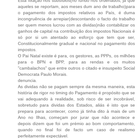
Esta fixação nos subsídios(no fundo nos ordenados, já que
aqueles se reportam, aos meses dum ano de trabalho)para
o pagamento dos impostos relativos ao País, é duma
incongruência de arrepiar(descontando o facto do trabalho
ser quem menos lucrou com as dividas)não contabilizar os
ganhos de capital na contribuição dos impostos Nacionais é
só por si um atentado ao esforço que tem que ser,
Constitucionalmente gradual e nacional no pagamento dos
impostos.
O Pai Natal existe é para, os gestores, as PPPs, os milhões
para o BPN e BPP, para as rendas e os muitos
"cambalachos" que entre outros o citado e insuspeito Social
Democrata Paulo Morais.
denuncia.
As dividas não se pagam sempre da mesma maneira, esta
história de rigor no timing do Pagamento é propósito que se
vai adequando à realidade, sob risco de ser incobrável,
sobretudo para dividas dos Estados, aliás é isto que se
prepara para acontecer, como já tinha dito à mais de um
Ano no Ilhas, começam por jurar que não acontece e
depois dizem que foi um prémio ao bom comportamento,
quando no final foi de facto um caso de realismo
perfeitamente expectável.