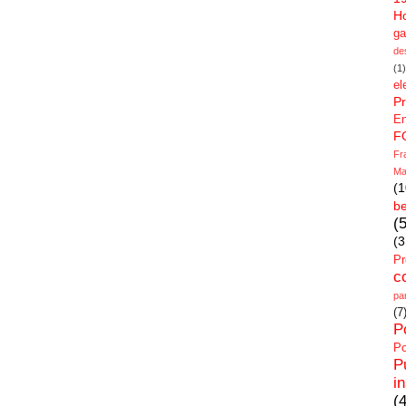
H
g
de
(1)
el
Pr
E
F
Fr
Ma
(1
be
(
(3
Pr
c
pa
(7
P
Po
P
in
(