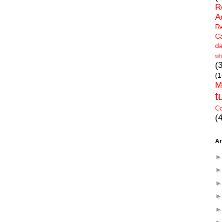
R
A
R
C
d
wh
(
(1
M
t
Co
(
Ar