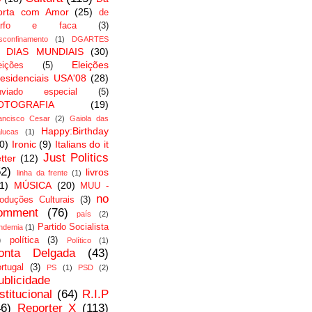
orta com Amor
(25)
de
arfo e faca
(3)
sconfinamento
(1)
DGARTES
DIAS MUNDIAIS
(30)
Eleições
eições
(5)
esidenciais USA'08
(28)
nviado especial
(5)
OTOGRAFIA
(19)
ancisco Cesar
(2)
Gaiola das
Happy:Birthday
lucas
(1)
0)
Ironic
(9)
Italians do it
Just Politics
tter
(12)
52)
livros
linha da frente
(1)
1)
MÚSICA
(20)
MUU -
no
oduções Culturais
(3)
omment
(76)
país
(2)
Partido Socialista
ndemia
(1)
)
política
(3)
Político
(1)
onta Delgada
(43)
rtugal
(3)
PS
(1)
PSD
(2)
ublicidade
stitucional
(64)
R.I.P
46)
Reporter X
(113)