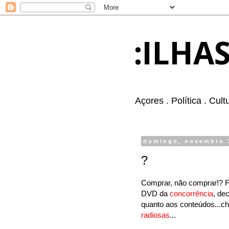
:ILHA
Açores . Política . Cul
domingo, novembro 
?
Comprar, não comprar!? Fa
DVD da
concorrência
, de
quanto aos conteúdos...ch
radiosas
...