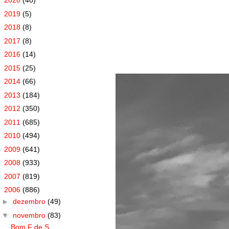
►
2020
(40)
►
2019
(5)
►
2018
(8)
►
2017
(8)
►
2016
(14)
►
2015
(25)
►
2014
(66)
►
2013
(184)
►
2012
(350)
►
2011
(685)
►
2010
(494)
►
2009
(641)
►
2008
(933)
►
2007
(819)
▼
2006
(886)
►
dezembro
(49)
▼
novembro
(83)
Bom F de S