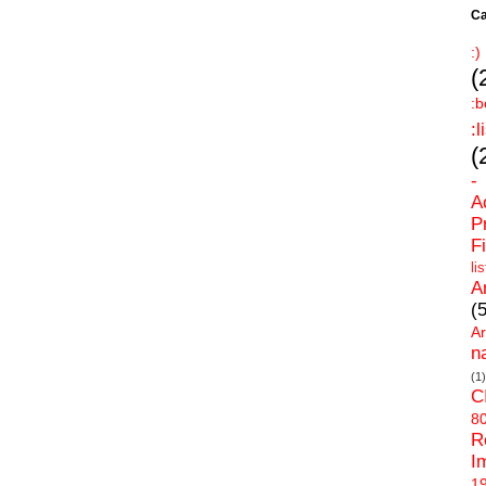
Ca
:)
(
:b
:l
(
-
A
P
F
l
A
(
Ar
n
(1)
C
8
R
I
1