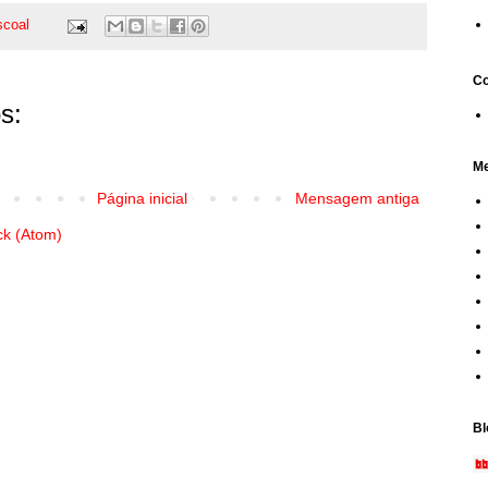
scoal
Co
s:
Me
Página inicial
Mensagem antiga
ck (Atom)
Bl