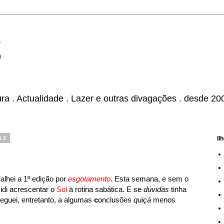
S
tura . Actualidade . Lazer e outras divagações . desde 20
12
Il
lhei a 1º edição por
esgotamento
. Esta semana, e sem o
cidi acrescentar o
Sol
à rotina sabática. E se
dúvidas
tinha
eguei, entretanto, a algumas
c
onclusões
quiçá
menos