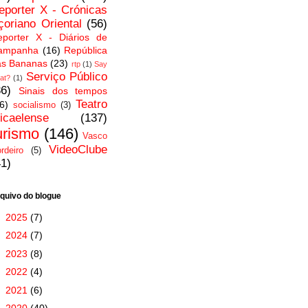
eporter X - Crónicas
çoriano Oriental
(56)
eporter X - Diários de
ampanha
(16)
República
as Bananas
(23)
rtp
(1)
Say
Serviço Público
at?
(1)
36)
Sinais dos tempos
Teatro
6)
socialismo
(3)
icaelense
(137)
urismo
(146)
Vasco
VideoClube
rdeiro
(5)
41)
quivo do blogue
►
2025
(7)
►
2024
(7)
►
2023
(8)
►
2022
(4)
►
2021
(6)