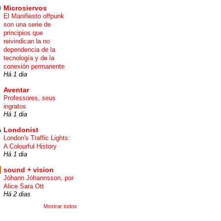
Microsiervos
El Manifiesto offpunk
son una serie de
principios que
reivindican la no
dependencia de la
tecnología y de la
conexión permanente
Há 1 dia
Aventar
Professores, seus
ingratos
Há 1 dia
Londonist
London's Traffic Lights:
A Colourful History
Há 1 dia
sound + vision
Jóhann Jóhannsson, por
Alice Sara Ott
Há 2 dias
Mostrar todos