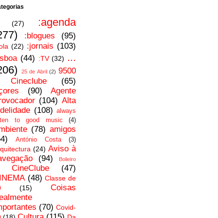
tegorias
:agenda
(27)
277)
:blogues
(95)
:jornais
(103)
ola
(22)
...
isboa
(44)
:TV
(32)
206)
9500
25 de Abril
(2)
 Cineclube
(65)
çores
(90)
Agente
rovocador
(104)
Alta
idelidade
(108)
always
isten to good music
(4)
mbiente
(78)
amigos
54)
António Costa
(3)
Aviso à
quitectura
(24)
avegação
(94)
Bolieiro
CineClube
(47)
INEMA
(48)
Classe de
Coisas
0
(15)
ealmente
mportantes
(70)
Covid-
Cultura
(115)
9
(18)
Da